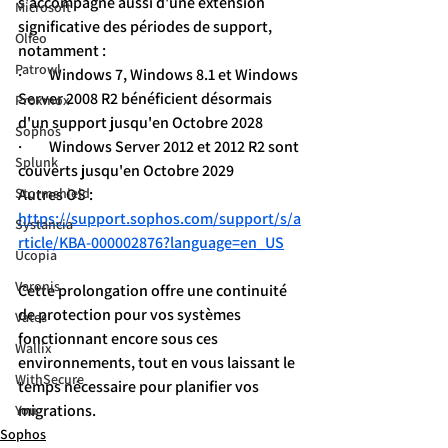
s'accompagne aussi d'une extension 
Microsoft
significative des périodes de support, 
Olfeo
notamment :
Patrowl
·         Windows 7, Windows 8.1 et Windows 
Server 2008 R2 bénéficient désormais 
Proxmox
d'un support jusqu'en Octobre 2028
Sophos
·         Windows Server 2012 et 2012 R2 sont 
Splunk
couverts jusqu'en Octobre 2029
Autres OS : 
Stormshield
https://support.sophos.com/support/s/a
Systancia
rticle/KBA-000002876?language=en_US
Ucopia
Varonis
Cette prolongation offre une continuité 
de protection pour vos systèmes 
Vates
fonctionnant encore sous ces 
Wallix
environnements, tout en vous laissant le 
WithSecure
temps nécessaire pour planifier vos 
migrations.
You
Sophos