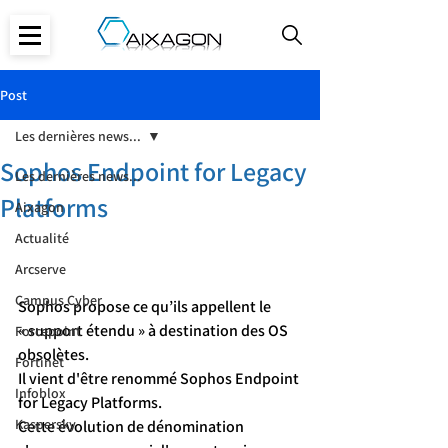
Post
Les dernières news...
Sophos Endpoint for Legacy
Les dernières news...
Platforms
Aixagon
Actualité
Arcserve
Campus Cyber
Sophos propose ce qu’ils appellent le 
« support étendu » à destination des OS 
Forcepoint
obsolètes.
Fortinet
Il vient d'être renommé Sophos Endpoint 
Infoblox
for Legacy Platforms.
Kaspersky
Cette évolution de dénomination 