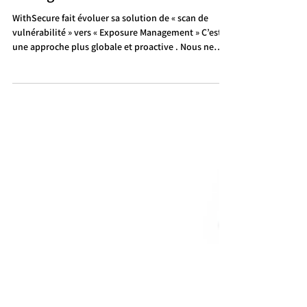
WithSecure - Exposure
Management
WithSecure fait évoluer sa solution de « scan de
vulnérabilité » vers « Exposure Management » C’est
une approche plus globale et proactive . Nous ne
sommes pas ici sur un simple changement de nom,
c’est une évolution d’approche. La solution n’agit
plus seulement pour identifier des failles
techniques, mais plutôt de cartographier et piloter
l’ensemble des expositions, en continu et
contextualisée. Gestion des identités comprise . La
solution propose désormais : · Un