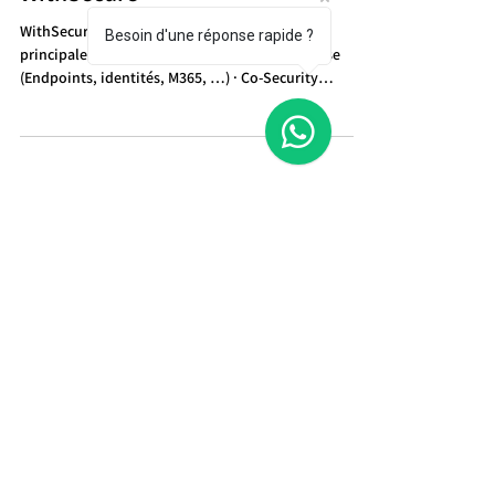
Besoin d'une réponse rapide ?
31 mars 2025
WithSecure
WithSecure découpe son offre en 3 briques
principales : · Extended Detection and Response
(Endpoints, identités, M365, …) · Co-Security
Services (Les services de réponses à incidents) ·
Exposure Management Focus sur la partie Exposure
Management Dans un contexte de cybermenaces
évolutives, de télétravail, d’assets vulnérables, …
c’est une solution proactive et continue qui prédit et
empêche la violation des actifs. Elle offre une
visibilité sur votre