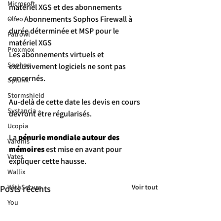
Microsoft
matériel XGS et des abonnements
·         Abonnements Sophos Firewall à 
Olfeo
durée déterminée et MSP pour le 
Patrowl
matériel XGS
Proxmox
Les abonnements virtuels et 
Sophos
exclusivement logiciels ne sont pas 
concernés.
Splunk
Stormshield
Au-delà de cette date les devis en cours 
Systancia
devront être régularisés.
Ucopia
La 
pénurie mondiale autour des 
Varonis
mémoires
 est mise en avant pour 
Vates
expliquer cette hausse.
Wallix
Voir tout
WithSecure
Posts récents
You