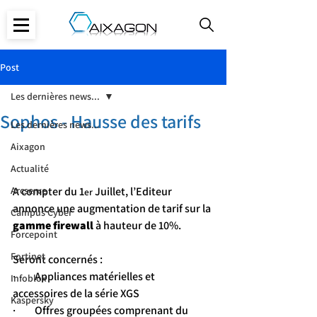
Post
Les dernières news...
Sophos - Hausse des tarifs
Les dernières news...
Aixagon
Actualité
A compter du 1
 Juillet, l’Editeur 
Arcserve
er
annonce une augmentation de tarif sur la 
Campus Cyber
gamme firewall
 à hauteur de 10%.
Forcepoint
Fortinet
Seront concernés :
·         Appliances matérielles et 
Infoblox
accessoires de la série XGS
Kaspersky
·         Offres groupées comprenant du 