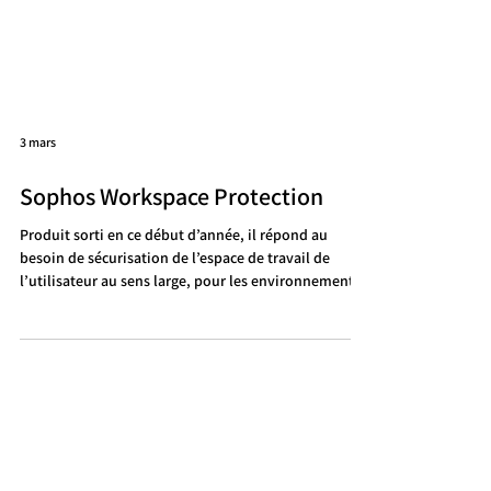
3 mars
Sophos Workspace Protection
Produit sorti en ce début d’année, il répond au
besoin de sécurisation de l’espace de travail de
l’utilisateur au sens large, pour les environnements
hybrides et distants. L’approche est centrée sur un
navigateur Chrome sécurisé, intégrant ZTNA, DNS
Protection, et Email Monitoring. De plus il est
parfaitement intégré à l’écosystème Sophos.
L’objectif est de sécuriser l’accès à vos applications
web, aux données et aux utilisateurs, qu’ils soient