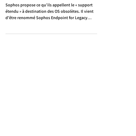
3 mars
Sophos Endpoint for Legacy
Platforms
Sophos propose ce qu’ils appellent le « support
étendu » à destination des OS obsolètes. Il vient
d'être renommé Sophos Endpoint for Legacy
Platforms. Cette évolution de dénomination
s'accompagne aussi d'une extension significative
des périodes de support, notamment : · Windows 7,
Windows 8.1 et Windows Server 2008 R2 bénéficient
désormais d'un support jusqu'en Octobre 2028 ·
Windows Server 2012 et 2012 R2 sont couverts
jusqu'en Octobre 2029 Autres OS :...