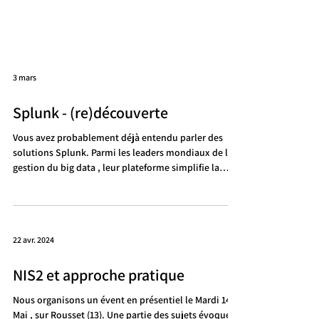
3 mars
Splunk - (re)découverte
Vous avez probablement déjà entendu parler des
solutions Splunk. Parmi les leaders mondiaux de la
gestion du big data , leur plateforme simplifie la
collecte et l’utilisation des gros volumes de données
générées. Autrement dit, on se met en capacité de
les exploiter et de les faire parler. Splunk a souvent
une image haut de gamme et élitiste. Sur 2025 nous
22 avr. 2024
avons constaté un repositionnement tarifaire et des
équipes bien plus accessibles pour les clients finaux.
NIS2 et approche pratique
Du coup, s