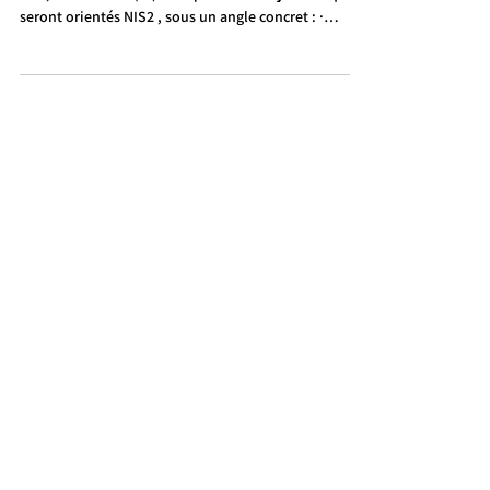
Nous organisons un évent en présentiel le Mardi 14
Mai , sur Rousset (13). Une partie des sujets évoqués
seront orientés NIS2 , sous un angle concret : ·
Gestion des vulnérabilités · Pentest · Sensibilisation
des collaborateurs · Campagne de tests de phishing ·
… Olfeo , Ucopia et Splunk seront également
présents sur leurs problématiques propres.