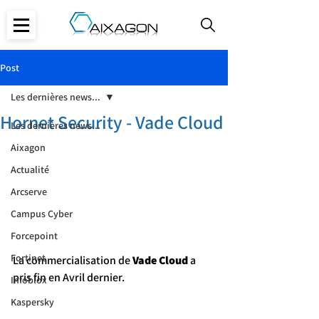
Post
Les dernières news...
Hornet Security - Vade Cloud
Les dernières news...
Aixagon
Actualité
Arcserve
Campus Cyber
Forcepoint
Fortinet
La commercialisation de 
Vade Cloud
 a 
pris fin en Avril dernier.
Infoblox
Kaspersky