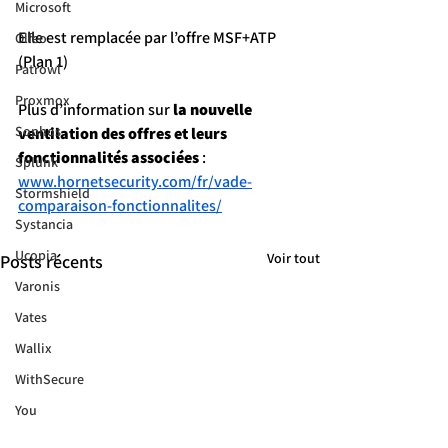
Microsoft
Elle est remplacée par l’offre MSF+ATP 
Olfeo
(Plan 1)
Patrowl
Proxmox
Plus d’information sur 
la nouvelle 
Sophos
ventilation des offres et leurs 
fonctionnalités associées
 : 
Splunk
www.hornetsecurity.com/fr/vade-
Stormshield
comparaison-fonctionnalites/
Systancia
Ucopia
Voir tout
Posts récents
Varonis
Vates
Wallix
WithSecure
You