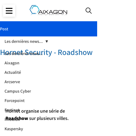
Post
Les dernières news...
Hornet Security - Roadshow
Les dernières news...
Aixagon
Actualité
Arcserve
Campus Cyber
Forcepoint
Fortinet
Hornet organise une série de 
Roadshow
 sur plusieurs villes.
Infoblox
Kaspersky