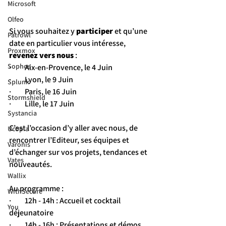
Microsoft
Olfeo
Si vous souhaitez y 
participer
 et qu’une 
Patrowl
date en particulier vous intéresse, 
Proxmox
revenez vers nous
 :
Sophos
·         Aix-en-Provence, le 4 Juin
·         Lyon, le 9 Juin
Splunk
·         Paris, le 16 Juin
Stormshield
·         Lille, le 17 Juin
Systancia
C’est l’occasion d’y aller avec nous, de 
Ucopia
rencontrer l’Editeur, ses équipes et 
Varonis
d’échanger sur vos projets, tendances et 
Vates
nouveautés.
Wallix
Au programme :
WithSecure
·         12h - 14h : Accueil et cocktail 
You
déjeunatoire
·         14h - 16h : Présentations et démos