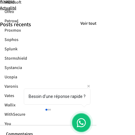
Aixagon
Microsoft
Actualité
Olfeo
Patrowl
Voir tout
Posts récents
Proxmox
Sophos
Splunk
Stormshield
Systancia
Ucopia
Varonis
Vates
Besoin d'une réponse rapide ?
Wallix
WithSecure
You
Commentaires