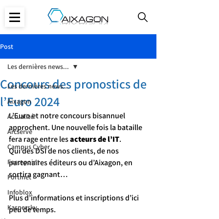
Post
Les dernières news...
Concours des pronostics de
Les dernières news...
l’Euro 2024
Aixagon
L’Euro et notre concours bisannuel 
Actualité
approchent. Une nouvelle fois la bataille 
Arcserve
fera rage entre les 
acteurs de l’IT
.
Campus Cyber
Qui des DSI de nos clients, de nos 
Forcepoint
partenaires éditeurs ou d’Aixagon, en 
sortira gagnant…
Fortinet
Infoblox
Plus d’informations et inscriptions d’ici 
Kaspersky
peu de temps.