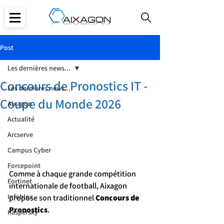
Post
Les dernières news...
Concours de Pronostics IT -
Les dernières news...
Coupe du Monde 2026
Aixagon
Actualité
Arcserve
Campus Cyber
Forcepoint
Comme à chaque grande compétition 
Fortinet
internationale de football, Aixagon 
Infoblox
propose son traditionnel 
Concours de 
Pronostics
.
Kaspersky