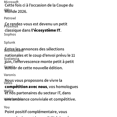
Microsoft
Cette fois ci à l’occasion de la Coupe du 
Olfeo
Monde 2026.
Patrowl
Ce rendez-vous est devenu un petit 
Proxmox
classique dans 
l’écosystème IT
.
Sophos
Splunk
Entre les annonces des sélections 
Stormshield
nationales et le coup d’envoi prévu le 11 
Systancia
juin, l’effervescence monte petit à petit 
Ucopia
autour de cette nouvelle édition.
Varonis
Nous vous proposons de vivre la 
Vates
compétition avec nous
, vos homologues 
Wallix
et nos partenaires du secteur IT, dans 
une ambiance conviviale et compétitive.
WithSecure
You
Point positif complémentaire, vous 