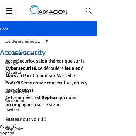
Post
Les dernières news...
AccesSecurity
Les dernières news...
AccesSecurity, salon thématique sur la 
Aixagon
Cybersécurité
, se déroulera
 les 6 et 7 
Actualité
Mars
 au Parc Chanot sur Marseille.
Arcserve
Pour la 5ème année consécutive, nous y 
participerons.
Campus Cyber
Cette année c’est 
Sophos 
qui nous 
Forcepoint
accompagnera sur le stand.
Fortinet
Passez nous voir !!!!
Infoblox
Actualité
Kaspersky
Sophos