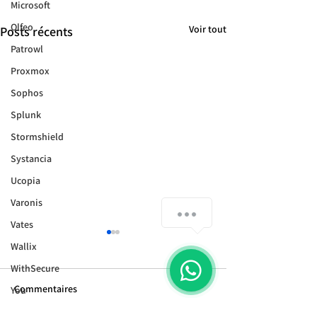
Microsoft
Olfeo
Voir tout
Posts récents
Patrowl
Proxmox
Sophos
Splunk
Stormshield
Systancia
Ucopia
Varonis
Vates
Wallix
WithSecure
Commentaires
You
Souveraineté