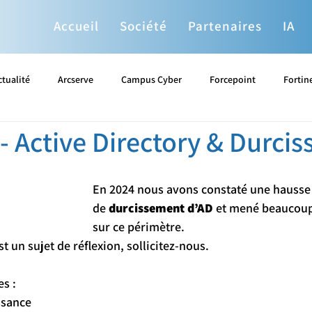
Accueil
Société
Partenaires
IA
ctualité
Arcserve
Campus Cyber
Forcepoint
Fortin
 - Active Directory & Durci
Proxmox
Sophos
Splunk
Stormshield
Systan
En 2024 nous avons constaté une hauss
You
de 
durcissement d’AD
 et mené beaucoup
sur ce périmètre.
st un sujet de réflexion, sollicitez-nous.
es :
issance