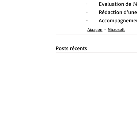
·         Evaluation d
·         Rédaction d’
·         Accompagnem
Aixagon
Microsoft
Posts récents