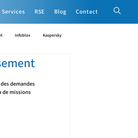
Services
RSE
Blog
Contact
et
Infoblox
Kaspersky
ssement
cia
Ucopia
Varonis
e des demandes 
 de missions 