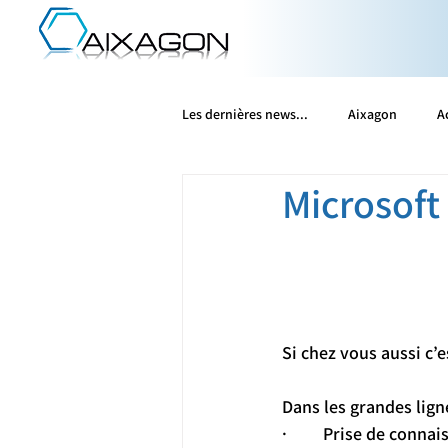
Les dernières news...
Aixagon
A
Microsoft
Microsoft
Olfeo
Patrowl
Vates
Wallix
WithSecure
Si chez vous aussi c’e
Dans les grandes lign
·         Prise de conna