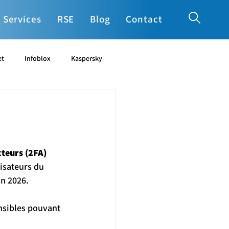
Services
RSE
Blog
Contact
et
Infoblox
Kaspersky
cia
Ucopia
Varonis
 
cteurs (2FA) 
lisateurs du 
in 2026.
nsibles pouvant 