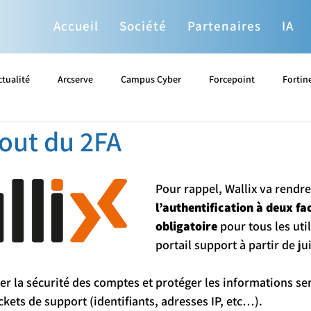
Accueil
Société
Partenaires
IA
ctualité
Arcserve
Campus Cyber
Forcepoint
Fortin
jout du 2FA
Proxmox
Sophos
Splunk
Stormshield
Systan
Pour rappel, Wallix va rendre
You
l’authentification à deux fa
obligatoire
 pour tous les uti
portail support à partir de ju
cer la sécurité des comptes et protéger les informations se
ckets de support (identifiants, adresses IP, etc…).