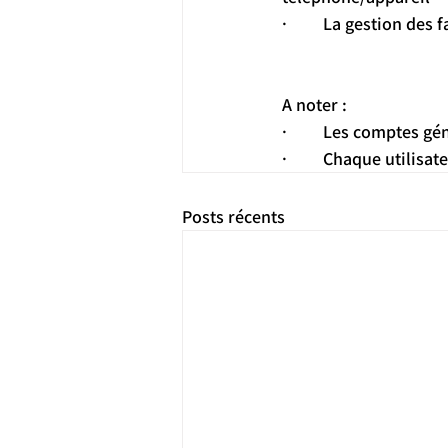
·         La gestion de
A noter :
·         Les comptes 
·         Chaque utili
Posts récents