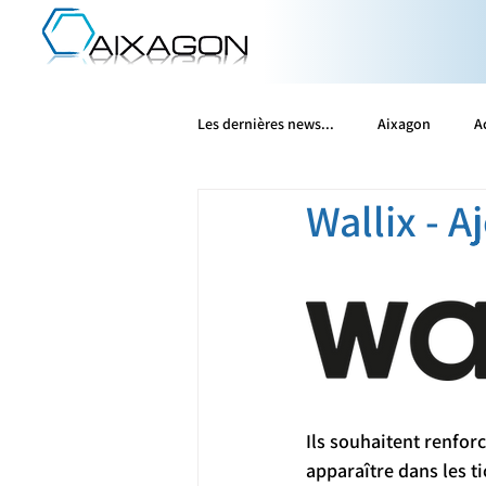
Les dernières news...
Aixagon
A
Wallix - A
Microsoft
Olfeo
Patrowl
Vates
Wallix
WithSecure
Ils souhaitent renfor
apparaître dans les ti