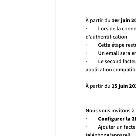
À partir du 
1er juin 2
·         Lors de la co
d’authentification
·         Cette étape re
·         Un email sera
·         Le second fa
application compatibl
À partir du 
15 juin 2
Nous vous invitons à 
·         
Configurer la 2
·         Ajouter un f
téléphone/appareil