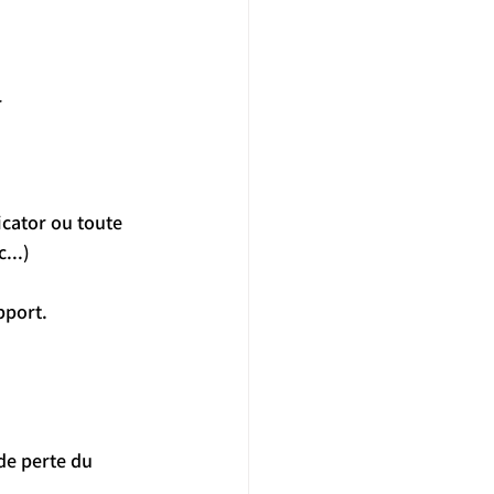
 
icator ou toute 
...)
pport.
 de perte du 