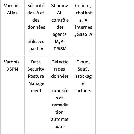
Varonis 
Sécurité 
Shadow 
Copilot, 
Atlas
des IA et 
AI, 
chatbot
des 
contrôle
s, IA 
données
 des 
internes
agents 
, SaaS IA
utilisées 
IA, AI 
par l’IA
TRiSM
Varonis 
Data 
Détectio
Cloud, 
DSPM
Security 
n des 
SaaS, 
Posture 
données
stockag
Manage
e 
ment
exposée
fichiers
s et 
remédia
tion 
automat
ique