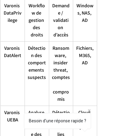
Varonis 
Workflo
Demand
Window
DataPriv
w de 
e / 
s, NAS, 
ilege
gestion 
validati
AD
des 
on 
droits
d’accès
Varonis 
Détectio
Ransom
Fichiers,
DatAlert
n des 
ware, 
 M365, 
comport
insider 
AD
ements 
threat, 
suspects
comptes
compro
mis
Varonis 
Analyse 
Détectio
Cloud 
UEBA
comport
n 
et on-
Besoin d'une réponse rapide ?
emental
d’anoma
prem
e des 
lies