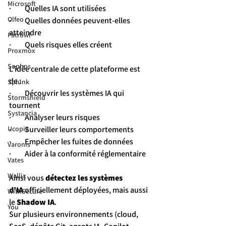
Microsoft
·         Quelles IA sont utilisées
Olfeo
·         Quelles données peuvent-elles 
atteindre
Patrowl
·         Quels risques elles créent
Proxmox
Sophos
L’idée centrale de cette plateforme est 
de :
Splunk
·         Découvrir les systèmes IA qui 
Stormshield
tournent
Systancia
·         Analyser leurs risques
·         Surveiller leurs comportements
Ucopia
·         Empêcher les fuites de données
Varonis
·         Aider à la conformité réglementaire
Vates
Wallix
Ainsi vous 
détectez les systèmes 
d’IA
 officiellement déployées, mais aussi 
WithSecure
le 
Shadow IA
.
You
Sur plusieurs environnements (cloud, 