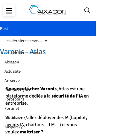
Post
Les dernières news...
Varonis - Atlas
Les dernières news...
Aixagon
Actualité
Arcserve
Nouveauté chez Varonis
, Atlas est une 
Campus Cyber
plateforme dédiée à la 
sécurité de l’IA
 en 
Forcepoint
entreprise.
Fortinet
Vous avez/allez déployer des IA (Copilot, 
Infoblox
agents IA, chatbots, LLM…) et vous 
Kaspersky
voulez 
maitriser
 ?