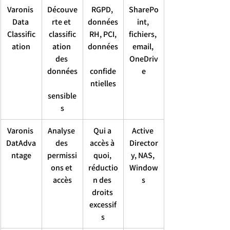
Varonis 
Découve
RGPD, 
SharePo
Data 
rte et 
données
int, 
Classific
classific
 RH, PCI, 
fichiers, 
ation
ation 
données
email, 
des 
OneDriv
données
confide
e
ntielles
sensible
s
Varonis 
Analyse 
Qui a 
Active 
DatAdva
des 
accès à 
Director
ntage
permissi
quoi, 
y, NAS, 
ons et 
réductio
Window
accès
n des 
s
droits 
excessif
s