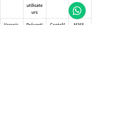
utilisate
urs
Varonis 
Préventi
Contrôl
M365, 
DLP
on des 
e des 
email, 
fuites 
partage
cloud
de 
s et 
données
exfiltrati
on
Varonis 
Surveilla
Audit 
SQL 
Databas
nce des 
SQL, 
Server, 
e 
bases 
détectio
Oracle, 
Activity 
de 
n 
etc.
Monitori
données
d’accès 
ng
anorma
ux
Varonis 
SOC 
Réponse
Toute la 