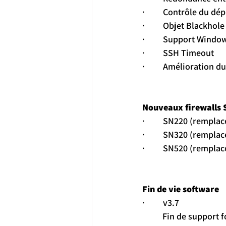
·         Contrôle du d
·         Objet Blackho
·         Support Wind
·         SSH Timeout
·         Amélioration 
Nouveaux firewalls 
·         SN220 (remp
·         SN320 (rempl
·         SN520 (rempl
Fin de vie software
·         v3.7
Fin de support f