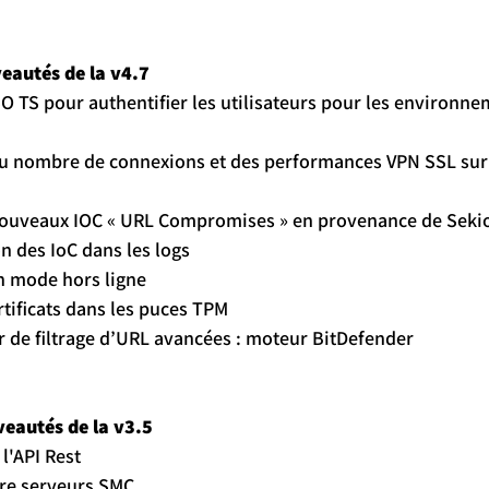
eautés de la v4.7
 SSO TS pour authentifier les utilisateurs pour les environne
n du nombre de connexions et des performances VPN SSL sur l
 de nouveaux IOC « URL Compromises » en provenance de Seki
tion des IoC dans les logs
 en mode hors ligne
certificats dans les puces TPM
eur de filtrage d’URL avancées : moteur BitDefender
eautés de la v3.5
e l'API Rest
ntre serveurs SMC