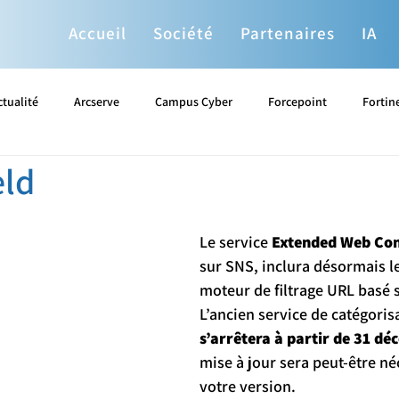
Accueil
Société
Partenaires
IA
ctualité
Arcserve
Campus Cyber
Forcepoint
Fortin
eld
Proxmox
Sophos
Splunk
Stormshield
Systan
Le service 
Extended Web Con
You
sur SNS, inclura désormais l
moteur de filtrage URL basé 
L’ancien service de catégoris
s’arrêtera à partir de 31 d
mise à jour sera peut-être né
votre version.