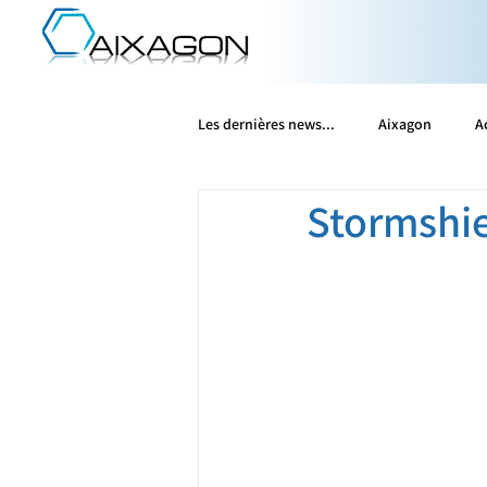
Les dernières news...
Aixagon
A
Stormshi
Microsoft
Olfeo
Patrowl
Vates
Wallix
WithSecure