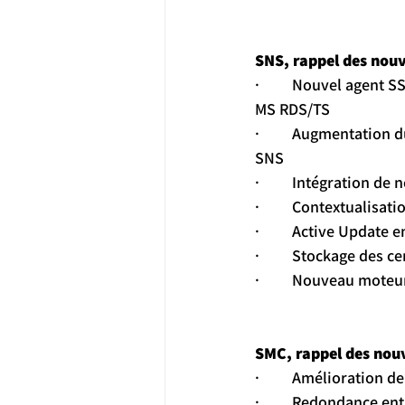
SNS, rappel des nouv
·         Nouvel agent
MS RDS/TS
·         Augmentatio
SNS
·         Intégration
·         Contextualisa
·         Active Update
·         Stockage des 
·         Nouveau mot
SMC, rappel des nouv
·         Amélioration d
·         Redondance e