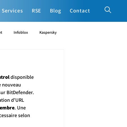
Services
RSE
Blog
Contact
et
Infoblox
Kaspersky
cia
Ucopia
Varonis
trol 
disponible 
e nouveau 
sur BitDefender.
ation d’URL 
écembre
. Une 
cessaire selon 