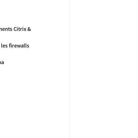
ments Citrix & 
es firewalls 
oa