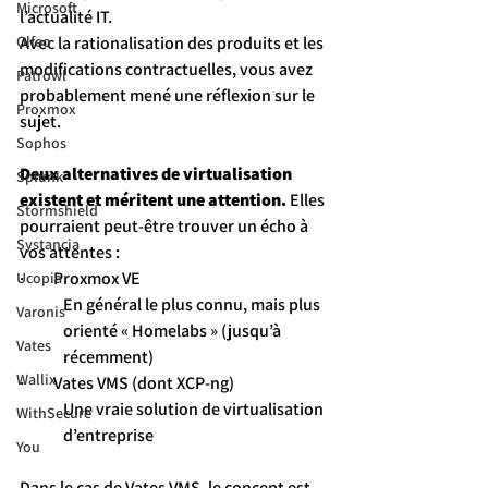
Microsoft
l’actualité IT.
Olfeo
Avec la rationalisation des produits et les 
modifications contractuelles, vous avez 
Patrowl
probablement mené une réflexion sur le 
Proxmox
sujet.
Sophos
Deux alternatives de virtualisation 
Splunk
existent et méritent une attention.
 Elles 
Stormshield
pourraient peut-être trouver un écho à 
Systancia
vos attentes :
·         Proxmox VE
Ucopia
En général le plus connu, mais plus 
Varonis
orienté « Homelabs » (jusqu’à 
Vates
récemment)
Wallix
·         Vates VMS (dont XCP-ng)
Une vraie solution de virtualisation 
WithSecure
d’entreprise
You
Dans le cas de Vates VMS, le concept est 