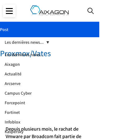
Post
Les dernières news...
Proxmox/Vates
Les dernières news...
Aixagon
Actualité
Arcserve
Campus Cyber
Forcepoint
Fortinet
Infoblox
Depuis plusieurs mois, le rachat de 
Kaspersky
Vmware par Broadcom fait partie de 