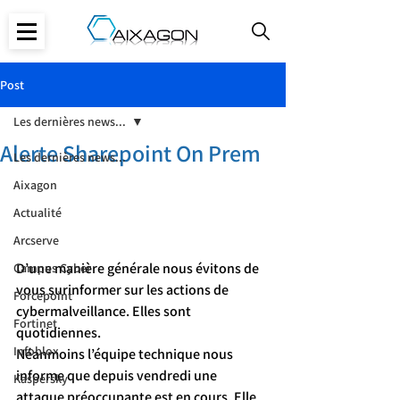
Post
Les dernières news...
Alerte Sharepoint On Prem
Les dernières news...
Aixagon
Actualité
Arcserve
D’une manière générale nous évitons de 
Campus Cyber
vous surinformer sur les actions de 
Forcepoint
cybermalveillance. Elles sont 
Fortinet
quotidiennes.
Infoblox
Néanmoins l’équipe technique nous 
informe que depuis vendredi une 
Kaspersky
attaque préoccupante est en cours. Elle 