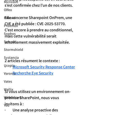
Microsoft
s’est confirmée chez l’un de nos clients.
Olfeo
Elle concerne Sharepoint OnPrem, une 
Patrowl
CVE a été publiée : CVE-2025-53770.
Proxmox
C’est encore à prendre au conditionnel, 
Sophos
mais cette vulnérabilité serait 
Splunk
actuellement massivement exploitée.
Stormshield
Systancia
2 articles résument le contexte :
Ucopia
·         
Microsoft Security Response Center
·         
Recherche Eye Security
Varonis
Vates
Wallix
Si vous utilisez un environnement on-
premise SharePoint, nous vous 
WithSecure
invitons à :
You
·         Une analyse proactive des 