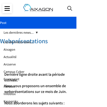
Post
Les dernières news...
Webprésentations
Les dernières news...
Aixagon
Actualité
Arcserve
Campus Cyber
Dernière ligne droite avant la période 
Forcepoint
estivale.
Nous vous proposons un ensemble de 
Fortinet
webprésentations sur ce mois de Juin.
Infoblox
Kaspersky
Nous aborderons les sujets suivants :