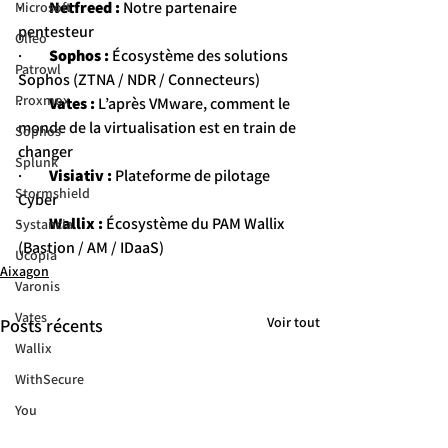
·         
Netfreed :
 Notre partenaire 
Microsoft
pentesteur
Olfeo
·         
Sophos :
 Écosystème des solutions 
Patrowl
Sophos (ZTNA / NDR / Connecteurs)
Proxmox
·         
Vates :
 L’après VMware, comment le 
monde de la virtualisation est en train de 
Sophos
changer
Splunk
·         
Visiativ :
 Plateforme de pilotage 
Stormshield
Cyber
·         
Wallix :
 Écosystème du PAM Wallix 
Systancia
(Bastion / AM / IDaaS)
Ucopia
Aixagon
Varonis
Vates
Voir tout
Posts récents
Wallix
WithSecure
You