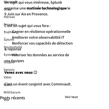
Microsoft
un sujet qui vous intéresse, Splunk 
organise une 
matinée technologique
 le 
Olfeo
9 Juin sur Aix en Provence.
Patrowl
Proxmox
C’est un sujet qui vous fera :
·         Gagner en résilience opérationnelle
Sophos
·         Améliorer votre observabilité IT
Splunk
·         Renforcer vos capacités de détection 
Stormshield
& réponse
Systancia
·         Valoriser les données au service de 
vos équipes
Ucopia
Varonis
Venez avec nous
 😉
Vates
C’est un évent conjoint avec Commvault.
Wallix
WithSecure
Voir tout
Posts récents
You