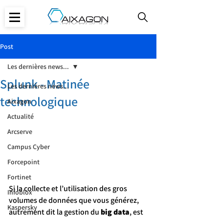
Post
Les dernières news...
Splunk - Matinée
Les dernières news...
technologique
Aixagon
Actualité
Arcserve
Campus Cyber
Forcepoint
Fortinet
Si la collecte et l’utilisation des gros 
Infoblox
volumes de données que vous générez, 
Kaspersky
autrement dit la gestion du 
big data
, est 