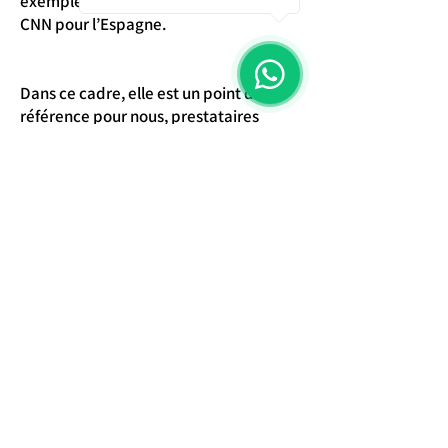
exemple, le BSI pour l’Allemagne ou le
CNN pour l’Espagne.
Dans ce cadre, elle est un point de
référence pour nous, prestataires
Cyber.
Pour autant, nous allons généralement
plus loin en termes de préconisation.
Retour aux partenaires
Informations complémentaires